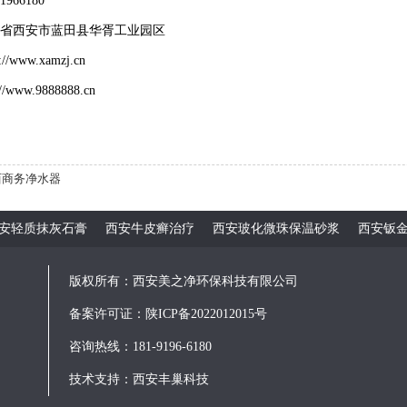
966180
西省西安市蓝田县华胥工业园区
p://www.xamzj.cn
://www.
9888888.cn
西商务净水器
安轻质抹灰石膏
西安牛皮癣治疗
西安玻化微珠保温砂浆
西安钣
版权所有：西安美之净环保科技有限公司
备案许可证：
陕ICP备2022012015号
咨询热线：181-9196-6180
技术支持：
西安丰巢科技