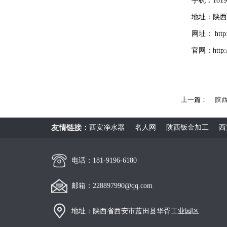
手机：18191
地址：
陕
网址：
htt
官网：
http
上一篇：
陕
友情链接：
西安净水器
名人网
陕西钣金加工
西
电话：181-9196-6180
邮箱：228897990@qq.com
地址：陕西省西安市蓝田县华胥工业园区