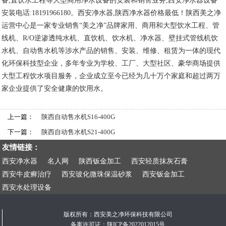
备,直饮水工程等大型商用净水设备的安装和销售业务,西安净水器设备
安装电话:18191966180。西安净水器,陕西净水器价格最低！陕西美之净
运营中心是一家专业销售“美之净”品牌家用、商用和大型饮水工程、管
线机、R/O逆渗透纯水机、直饮机、饮水机、净水器、壁挂式管线机饮
水机、自动售水机等涉水产品的销售、安装、维修、租赁为一体的现代
化环保科技型企业，多年专业为学校、工厂、大型社区、豪华商场提供
大型工程饮水项目服务，企业成立至今已经为几十万个家庭和超过两万
家企业提供了安全健康的饮用水。
上一篇：
陕西自动售水机S16-400G
下一篇：
陕西自动售水机S21-400G
友情链接：
西安净水器
名人网
陕西钣金加工
西安轻质抹灰石膏
西安牛皮癣治疗
西安玻化微珠保温砂浆
西安钣金加工
西安水处理设备
版权所有：西安美之净环保科技有限公司
备案许可证：
陕ICP备2022012015号