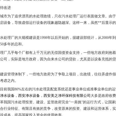
有待改进
多城市为了追求漂亮的水处理政绩，只在污水处理厂运行表面做文章。由
启设备，导致虚假运行设备的现象越隐越深。这样一来，虽然**后显示
水处理厂的大规模建设是1998年以后开始的，据建设部统计，从2000年到
50多年的总和。
理厂几乎每个厂都有上千万元的无偿国债资金支持，一些地方政府则抱着
公司，实际是地方政府，因为自来水公司的贷款，尤其是以设备充抵的贷款
资建设管理体制下，一些地方政府为了争取上项目，出政绩，往往弄虚作
在考虑之内。
目前我国80%左右的污水处理及配套系统还是事业单位或准事业单位的运
西净水设备
，
西安净水设备
，
西安美之净环保科技有限公司
大多是政府收
革我国污水处理投资、建设、监管政府完全“一肩挑”的运行方式，让国家
符合行业特征、有限且有效的竞争，改变原来的投资、建设和运营体系，
建设成本，提高国家投入资金的使用效率。