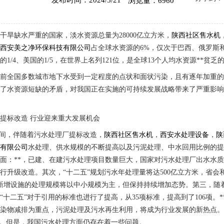
浏览量：6960
干旱缺水严重的国家，淡水资源总量为28000亿立方米，
陕西社区售水机
，
西安美之净环保科技有限公司
占全球水资源的6%，仅次于巴西、俄罗斯和
1/4、美国的1/5，在世界上名列121位，是全球13个人均水资源**贫乏
目前全国多数城市地下水受到一定程度的点状和面状污染，且有逐年加重
剧了水资源短缺的矛盾，对我国正在实施的可持续发展战略带来了严重影
提标改造 行业迎来重大发展机会
期间，伴随着污水处理厂提标改造，
陕西社区售水机
，
西安水处理设备
，
陕
技有限公司
水处理、供水规模的不断提高以及污泥处理、中水回用比例的
面：**，已建、在建污水处理项目数量巨大，国家对污水处理厂出水水质
行升级改造。其次，“十二五”规划污水年处理量将达500亿立方米，省会
，新增设施的处理规模将以中小规模为主，但保持持续增加态势。第三，
“十二五”对于引用的标准也进行了提高，从35项标准，提高到了106项
污染物减排为重点，污泥处理及污水再生利用，将成为行业发展的新热点
”。但是，我国污水处理方面仍存在着一些问题。