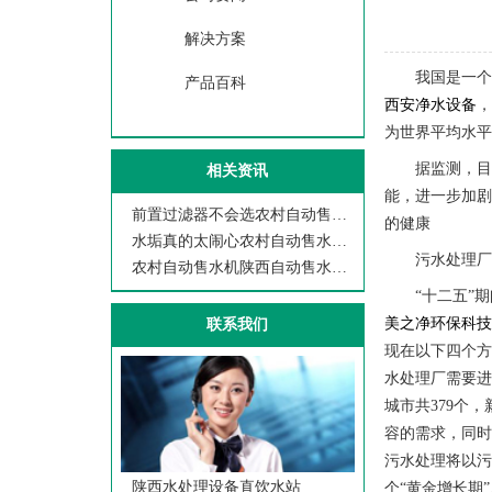
解决方案
我国是一个
产品百科
西安净水设备
为世界平均水平的
据监测，
相关资讯
能，进一步加
前置过滤器不会选农村自动售水机陕西自
的健康
水垢真的太闹心农村自动售水机陕西自动
污水处理厂
农村自动售水机陕西自动售水机西安美之
“十二五”
美之净环保科
联系我们
现在以下四个方
水处理厂需要进
城市共379个
容的需求，同时
污水处理将以
陕西水处理设备直饮水站
个“黄金增长期