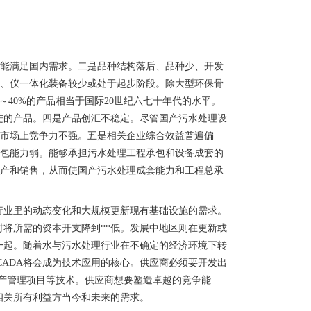
不能满足国内需求。二是品种结构落后、品种少、开发
电、仪一体化装备较少或处于起步阶段。除大型环保骨
40%的产品相当于国际20世纪六七十年代的水平。
改进的产品。四是产品创汇不稳定。尽管国产污水处理设
际市场上竞争力不强。五是相关企业综合效益普遍偏
承包能力弱。能够承担污水处理工程承包和设备成套的
生产和销售，从而使国产污水处理成套能力和工程总承
对行业里的动态变化和大规模更新现有基础设施的需求。
时将所需的资本开支降到**低。发展中地区则在更新或
一起。随着水与污水处理行业在不确定的经济环境下转
ADA将会成为技术应用的核心。供应商必须要开发出
和资产管理项目等技术。供应商想要塑造卓越的竞争能
相关所有利益方当今和未来的需求。