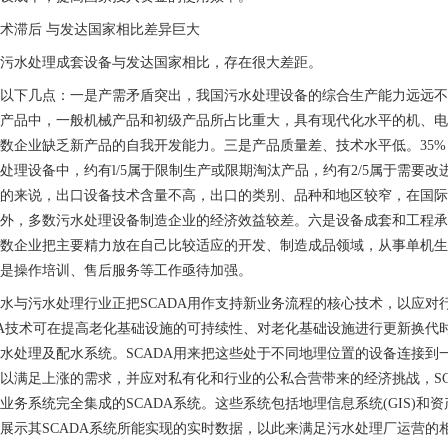
术滞后 与发达国家相比差异巨大
产污水处理成套设备与发达国家相比，存在很大差距。
有以下几点：一是产需矛盾突出，我国污水处理设备的综合生产能力远远
多产品中，一般机械产品和初级产品所占比重大，具有现代化水平的机、
数企业缺乏新产品的自我开发能力。三是产品质量差、技术水平低。35%～
处理设备中，约有l/5属于限制生产或限期淘汰产品，约有2/5属于需要
总的来说，出口设备技术含量不高，出口的类别、品种和地区较窄，在国
业外，多数污水处理设备制造企业的经济效益较差。六是设备成套和工程
多数企业把主要精力放在自己比较适应的开发、制造成品领域，从事单机
七是操作培训、售后服务等工作亟待加强。
水与污水处理行业正把SCADA用作支持新业务流程的核心技术，以应
DA技术可在提高老化基础设施的可持续性、对老化基础设施进行更新换代
水处理及配水系统。SCADA用来把这些处于不同地理位置的设备连接到
以满足上涨的需求，并应对私有化和行业的公私合营带来的经济挑战，SC
业务系统完全集成的SCADA系统。这些系统包括地理信息系统(GIS)
展示其SCADA系统所能实现的实时数据，以此来满足污水处理厂运营的