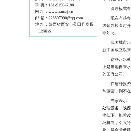
手 机：181-9196-6180
管理模式
网 址：www.xamzj.cn
邮 箱：228897990@qq.com
现在有很
地 址：陕西省西安市蓝田县华胥
级领导检查时开
工业园区
非如此。
我国城市污
新中国成立以来
这些污水处
上是当地自来水
的国有公司。
在这种投
常运营，则不
专家表示，
处理设备
，
陕
率低下。抓紧改
场机制，引入
化，将会降低